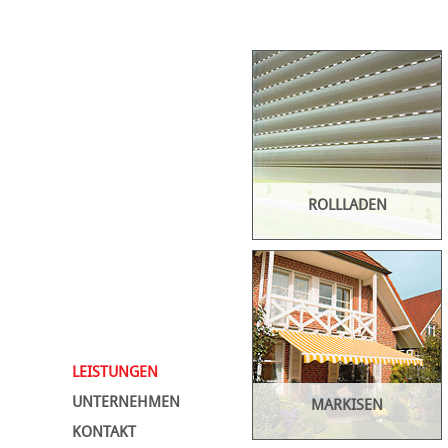
ROLLLADEN
Rollläden vereinen
Sonnenschutz, Sichtschutz,
Wetterschutz und
LEISTUNGEN
Einbruchschutz. Daher sind
sie durch nichts
UNTERNEHMEN
MARKISEN
Gleichwertiges zu ersetzen.
KONTAKT
Ob Einbaurollladen oder