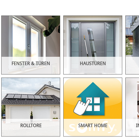
FENSTER & TÜREN
HAUSTÜREN
Durch unsere
Mit unseren Haustüren von
Raffst
Zusammenarbeit als [1st]
namhaften Herstellern wird
außen
window partner mit der
ihr Hauseingang nicht nur
Sonne
Firma Internorm bieten wir
ein Blickfang sondern
ihnen 
Ihnen ein breites Spektrum
bietet mehr Sicherheit und
flexib
ROLLTORE
SMART HOME
I
an hochwertigen
eine höhere
dass d
Kunststoff- und Holz-
Wärmedämmung.
blende