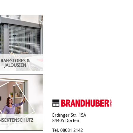
RAFFSTORES &
JALOUSIEN
ores sind
liegende
nschutzprodukte, mit
kann das Tageslicht
Erdinger Str. 15A
el gelenkt werden, so
NSEKTENSCHUTZ
84405 Dorfen
ie Sonne nicht
t aber auch ein
Tel. 08081 2142